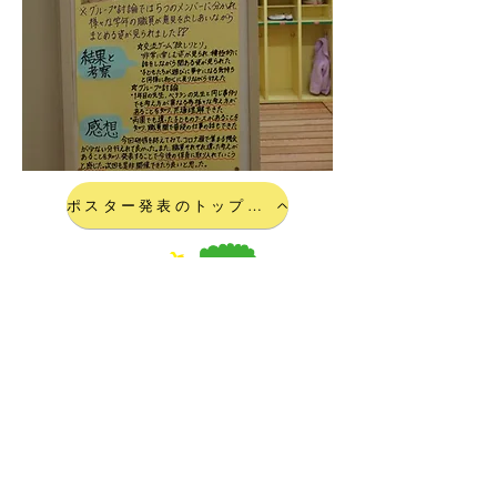
ポスター発表のトップページに戻る
一般社団法人
石川県私立幼稚園協会
〒920-0918 石川県金沢市尾山町6-40 金
沢 兼六荘 2階
Tel
076-222-9123
(平日9:00~17:00) Fax
076-