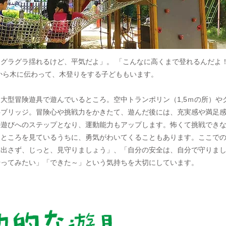
グラグラ揺れるけど、平気だよ」。 「こんなに高くまで登れるんだよ
から木に伝わって、木登りをする子どももいます。
型冒険遊具で遊んでいるところ。空中トランポリン（1,5ｍの所）や
字ブリッジ。冒険心や挑戦力をかきたて、遊んだ後には、充実感や満足
の遊びへのステップとなり、運動能力もアップします。怖くて挑戦でき
るところを見ているうちに、勇気がわいてくることもあります。ここで
を出さず、じっと、見守りましょう」、「自分の安全は、自分で守りま
やってみたい」「できた～」という気持ちを大切にしています。