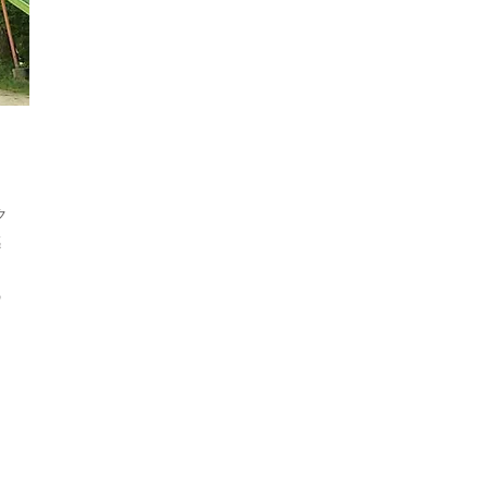
！
ク
感
な
の
し