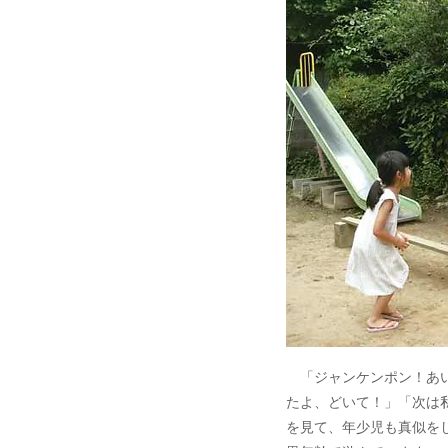
「ジャンケンポン！あい
たよ、どいて！」「次は
を見て、年少児も真似を