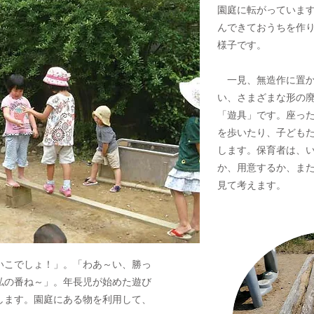
園庭に転がっていま
んできておうちを作
様子です。
一見、無造作に置か
い、さまざまな形の
「遊具」です。座っ
を歩いたり、子ども
します。保育者は、
か、用意するか、ま
見て考えます。
こでしょ！」。「わあ～い、勝っ
私の番ね～」。年長児が始めた遊び
します。園庭にある物を利用して、